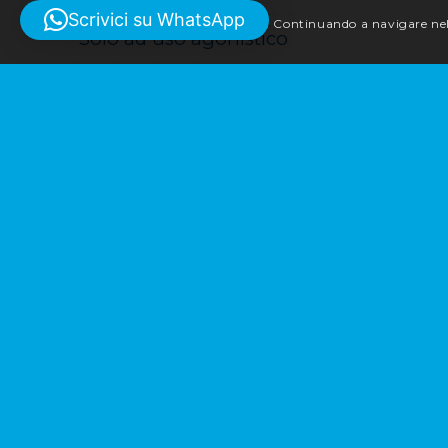
Scrivici su WhatsApp
Questo sito utilizza i cookie. Continuando a navigare nel 
*Solo ad uso agonistico
OFFICINA MECCANICA
MANUTENZIONE ORDINARIA
RICARICA ARIA CONDIZIONATA
DIAGNOSI MULTIMARCHE