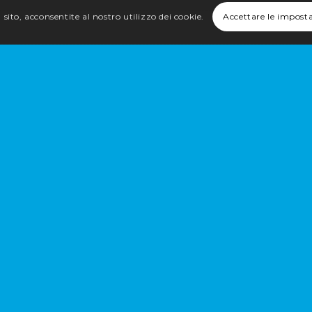
sito, acconsentite al nostro utilizzo dei cookie.
Accettare le impost