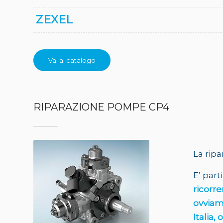
ZEXEL
Vai al catalogo
RIPARAZIONE POMPE CP4
La rip
E’ part
ricorre
ovviame
Italia,