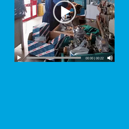
00:00
|
00:22