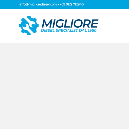
info@migliorediesel.com
-
+39 0172 712946