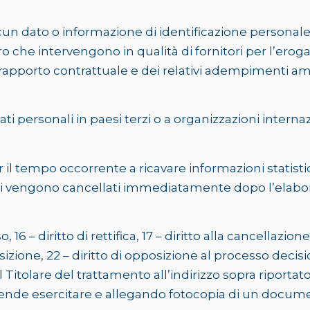
cun dato o informazione di identificazione personale
che intervengono in qualità di fornitori per l’erogaz
rapporto contrattuale e dei relativi adempimenti amm
ati personali in paesi terzi o a organizzazioni internaz
er il tempo occorrente a ricavare informazioni statist
ati vengono cancellati immediatamente dopo l’elabo
o, 16 – diritto di rettifica, 17 – diritto alla cancellazio
 opposizione, 22 – diritto di opposizione al processo d
o al Titolare del trattamento all’indirizzo sopra ripor
intende esercitare e allegando fotocopia di un document