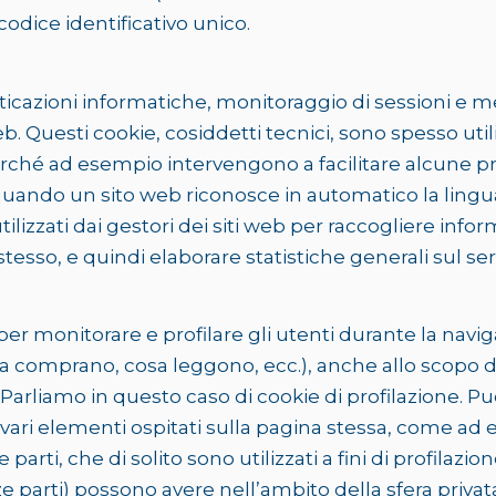
odice identificativo unico.
ticazioni informatiche, monitoraggio di sessioni e 
 Questi cookie, cosiddetti tecnici, sono spesso util
perché ad esempio intervengono a facilitare alcune 
quando un sito web riconosce in automatico la lingua c
 utilizzati dai gestori dei siti web per raccogliere in
stesso, e quindi elaborare statistiche generali sul serv
 per monitorare e profilare gli utenti durante la navi
omprano, cosa leggono, ecc.), anche allo scopo di inv
). Parliamo in questo caso di cookie di profilazione
in vari elementi ospitati sulla pagina stessa, come a
 parti, che di solito sono utilizzati a fini di profilazio
rze parti) possono avere nell’ambito della sfera priva