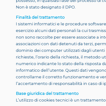
possesso, in qualsiasi fase del processo di tr
Non è stato designato il DPO.
Finalità del trattamento
I sistemi informatici e le procedure softwa
esercizio alcuni dati personali la cui trasmis
non sono raccolte per essere associate a inte
associazioni con dati detenuti da terzi, permet
dominio dei computer utilizzati dagli utenti c
richieste, l’orario della richiesta, il metodo u
numerico indicante lo stato della risposta dat
informatico dell’utente. Questi dati vengono u
controllarne il corretto funzionamento e ve
l’accertamento di responsabilità in caso di ipo
Base giuridica del trattamento
L’utilizzo di cookies tecnici è un trattament