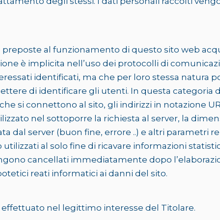
attamento degli stessi. I dati personali raccolti veng
re preposte al funzionamento di questo sito web acqu
sione è implicita nell’uso dei protocolli di comunicazi
ressati identificati, ma che per loro stessa natura 
tere di identificare gli utenti. In questa categoria di 
he si connettono al sito, gli indirizzi in notazione U
tilizzato nel sottoporre la richiesta al server, la dimen
a dal server (buon fine, errore ..) e altri parametri r
tilizzati al solo fine di ricavare informazioni statis
ngono cancellati immediatamente dopo l’elaborazione
tetici reati informatici ai danni del sito.
o effettuato nel legittimo interesse del Titolare.