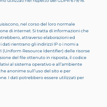
ono utilizzati nel rispetto del GDPR 679/16.
isiscono, nel corso del loro normale
one di internet. Si tratta di informazioni che
potrebbero, attraverso elaborazioni ed
dati rientrano gli indirizzi IP o i nomi a
RI (Uniform Resource Identifier) delle risorse
sione del file ottenuto in risposta, il codice
elativi al sistema operativo e all’ambiente
tiche anonime sull’uso del sito e per
. I dati potrebbero essere utilizzati per