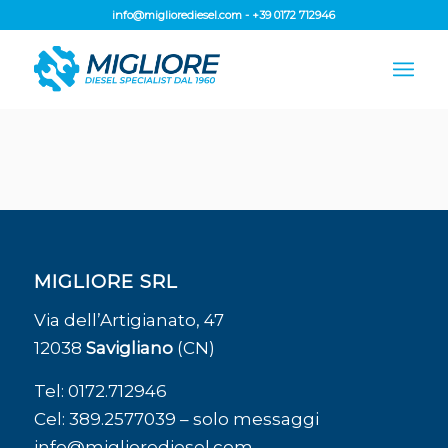
info@migliorediesel.com
-
+39 0172 712946
MIGLIORE SRL
Via dell’Artigianato, 47
12038
Savigliano
(CN)
Tel:
0172.712946
Cel:
389.2577039
– solo messaggi
info@migliorediesel.com