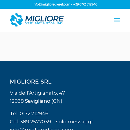
info@migliorediesel.com
-
+39 0172 712946
MIGLIORE SRL
Via dell’Artigianato, 47
12038
Savigliano
(CN)
Tel:
0172.712946
Cel:
389.2577039
– solo messaggi
info@migliorediesel.com