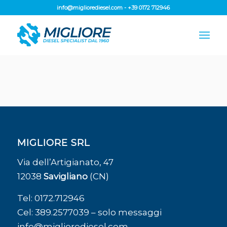
info@migliorediesel.com
-
+39 0172 712946
MIGLIORE SRL
Via dell’Artigianato, 47
12038
Savigliano
(CN)
Tel:
0172.712946
Cel:
389.2577039
– solo messaggi
info@migliorediesel.com